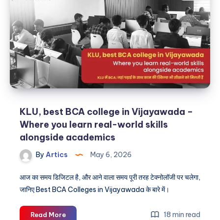
world
of
AI
@
best
BTech
college
in
Vijayawada
KLU, best BCA college in Vijayawada –
Where you learn real-world skills
alongside academics
By
Artics
May 6, 2026
आज का समय डिजिटल है, और आने वाला समय पूरी तरह टेक्नोलॉजी पर चलेगा,
जानिए Best BCA Colleges in Vijayawada के बारे में।
KLU,
18 min read
Read More