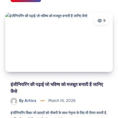
best
BCA
college
9
in
Vijayawada
–
Where
you
learn
real-
world
skills
alongside
academics
इंजीनियरिंग की पढ़ाई जो भविष्य को मजबूत बनाती है जानिए
कैसे
By
Artics
March 16, 2026
इंजीनियरिंग शिक्षा जो छात्रों को नौकरी के साथ नेतृत्व के लिए भी तैयार करती है,