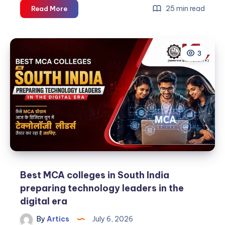
How
25 min read
Read More
to
build
a
3
successful
career
@
best
BBA
colleges
in
South
India?
Best MCA colleges in South India
preparing technology leaders in the
digital era
By
Artics
July 6, 2026