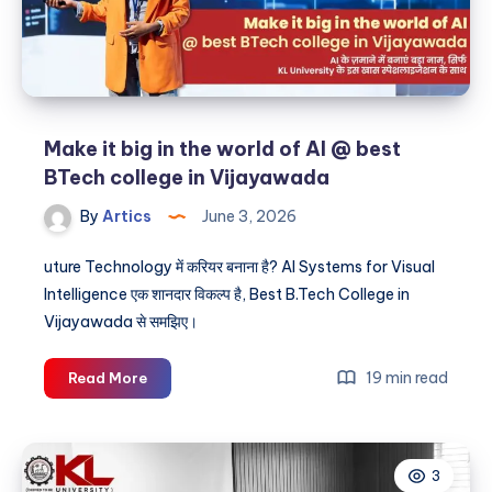
for
a
successful
career
Make it big in the world of AI @ best
BTech college in Vijayawada
By
Artics
June 3, 2026
uture Technology में करियर बनाना है? AI Systems for Visual
Intelligence एक शानदार विकल्प है, Best B.Tech College in
Vijayawada से समझिए।
Make
19 min read
Read More
it
big
in
3
the