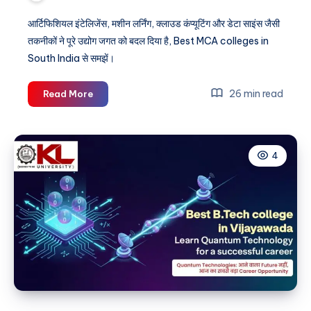
आर्टिफिशियल इंटेलिजेंस, मशीन लर्निंग, क्लाउड कंप्यूटिंग और डेटा साइंस जैसी
तकनीकों ने पूरे उद्योग जगत को बदल दिया है, Best MCA colleges in
South India से समझें।
Best
26 min read
Read More
MCA
colleges
in
4
South
India
preparing
technology
leaders
in
the
digital
era