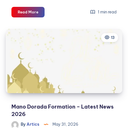
Mano
1 min read
Read More
Dorada
Formation
–
13
Latest
News
2026
Mano Dorada Formation – Latest News
2026
By
Artics
May 31, 2026