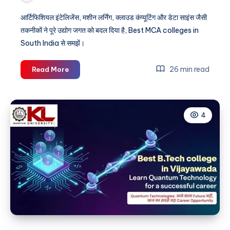
आर्टिफिशियल इंटेलिजेंस, मशीन लर्निंग, क्लाउड कंप्यूटिंग और डेटा साइंस जैसी
तकनीकों ने पूरे उद्योग जगत को बदल दिया है, Best MCA colleges in
South India से समझें।
Best
26 min read
Read More
MCA
colleges
in
4
South
India
preparing
technology
leaders
in
the
digital
era