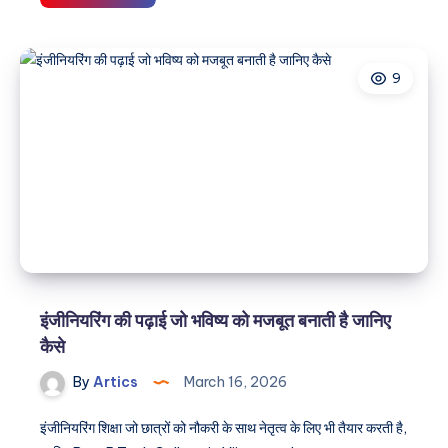
best
BCA
college
9
in
Vijayawada
–
Where
you
learn
real-
world
skills
alongside
academics
इंजीनियरिंग की पढ़ाई जो भविष्य को मजबूत बनाती है जानिए
कैसे
By
Artics
March 16, 2026
इंजीनियरिंग शिक्षा जो छात्रों को नौकरी के साथ नेतृत्व के लिए भी तैयार करती है,