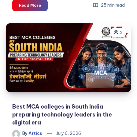
How
25 min read
Read More
to
build
a
3
successful
career
@
best
BBA
colleges
in
South
India?
Best MCA colleges in South India
preparing technology leaders in the
digital era
By
Artics
July 6, 2026