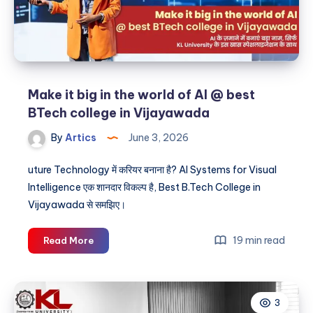
for
a
successful
career
Make it big in the world of AI @ best
BTech college in Vijayawada
By
Artics
June 3, 2026
uture Technology में करियर बनाना है? AI Systems for Visual
Intelligence एक शानदार विकल्प है, Best B.Tech College in
Vijayawada से समझिए।
Make
19 min read
Read More
it
big
in
3
the