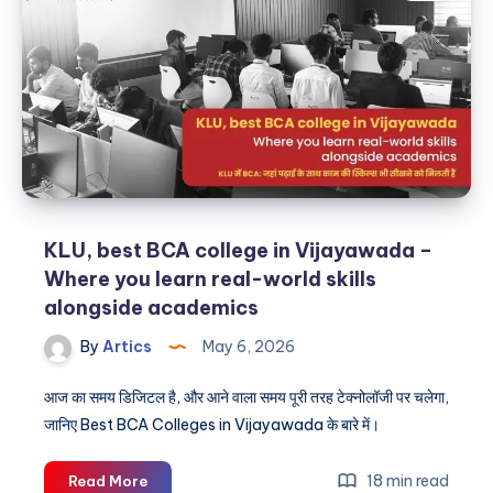
world
of
AI
@
best
BTech
college
in
Vijayawada
KLU, best BCA college in Vijayawada –
Where you learn real-world skills
alongside academics
By
Artics
May 6, 2026
आज का समय डिजिटल है, और आने वाला समय पूरी तरह टेक्नोलॉजी पर चलेगा,
जानिए Best BCA Colleges in Vijayawada के बारे में।
KLU,
18 min read
Read More