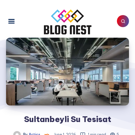
Sultanbeyli Su Tesisat
By
Artics
June 1, 2026
1 min read
5