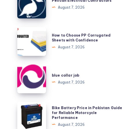
Electrical
Pelican Electrical Contractors
Contractors
August 7, 2026
How
How to Choose PP Corrugated
to
Sheets with Confidence
Choose
August 7, 2026
PP
Corrugated
Sheets
blue
with
collar
blue collar job
Confidence
job
August 7, 2026
Bike
Bike Battery Price in Pakistan Guide
Battery
for Reliable Motorcycle
Performance
Price
August 7, 2026
in