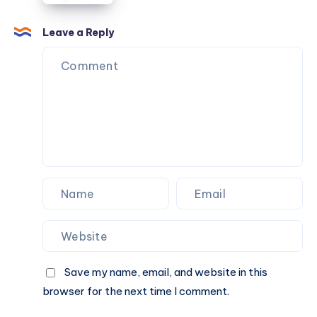
Pakistan
Guide
Leave a Reply
for
Reliable
Motorcycle
Performance
Save my name, email, and website in this
browser for the next time I comment.