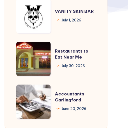
VANITY
SKIN
VANITY SKIN BAR
BAR
July 1, 2026
Restaurants
Restaurants to
to
Eat Near Me
Eat
July 30, 2026
Near
Me
Accountants
Accountants
Carlingford
Carlingford
June 20, 2026