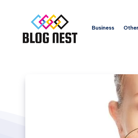
Business
Other