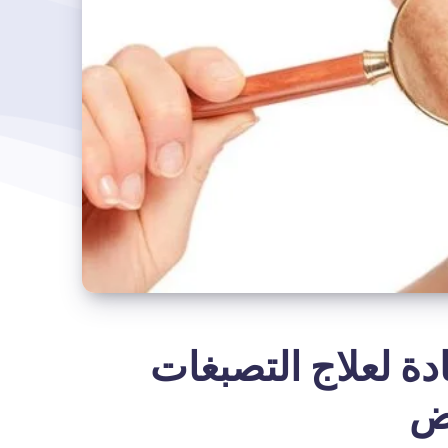
دة لعلاج التصبغات
اض