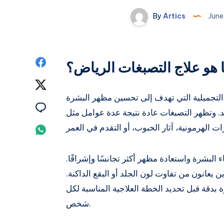
By
Artics
June
Share
 هو علاج التصبغات الرياض؟
on
Share
التجميلية التي تهدف إلى تحسين مظهر البشرة
Facebook
on
Share
لد. وتظهر التصبغات عادة نتيجة عدة عوامل مثل
Twitter
on
Share
Email
on
البشرة واستعادة مظهر أكثر تجانسًا وإشراقًا.
Whatsapp
ن يعانون من تفاوت لون الجلد أو البقع الداكنة.
ة بدقة قبل تحديد الخطة العلاجية المناسبة لكل
شخص.