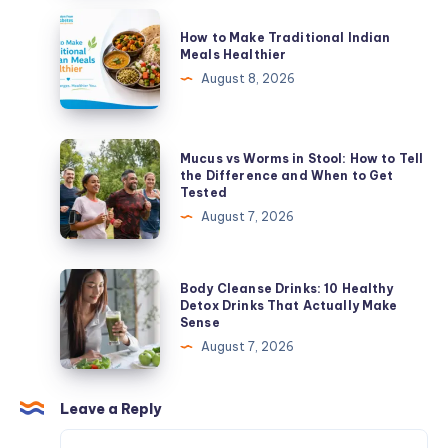
Bigger
How
How to Make Traditional Indian
Part
to
Meals Healthier
of
Make
August 8, 2026
Your
Traditional
Plate
Indian
Meals
Mucus
Mucus vs Worms in Stool: How to Tell
Healthier
vs
the Difference and When to Get
Tested
Worms
August 7, 2026
in
Stool:
How
Body
Body Cleanse Drinks: 10 Healthy
to
Cleanse
Detox Drinks That Actually Make
Sense
Tell
Drinks:
August 7, 2026
the
10
Difference
Healthy
and
Detox
Leave a Reply
When
Drinks