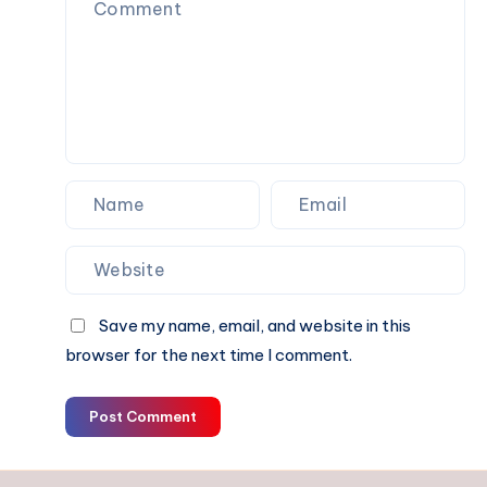
to
That
Get
Actually
Tested
Make
Sense
Save my name, email, and website in this
browser for the next time I comment.
Post Comment