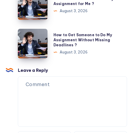
to
Assignment for Me ?
AISSEE
Find
August 3, 2026
Syllabus?
Someone
to
Do
How
How to Get Someone to Do My
My
to
Assignment Without Missing
Deadlines ?
Assignment
Get
August 3, 2026
for
Someone
Me
to
?
Do
Leave a Reply
My
Assignment
Without
Missing
Deadlines
?