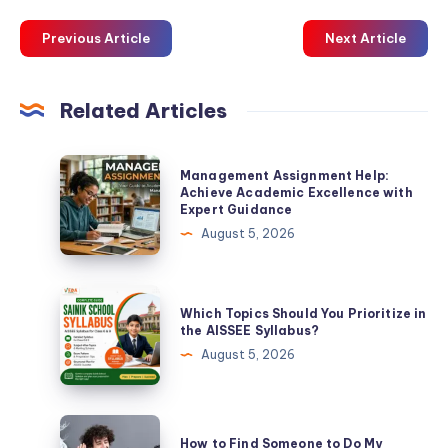
Previous Article
Next Article
Related Articles
Management
Management Assignment Help:
Assignment
Achieve Academic Excellence with
Expert Guidance
Help:
August 5, 2026
Achieve
Academic
Excellence
Which
Which Topics Should You Prioritize in
with
Topics
the AISSEE Syllabus?
Expert
Should
August 5, 2026
Guidance
You
Prioritize
in
How
How to Find Someone to Do My
the